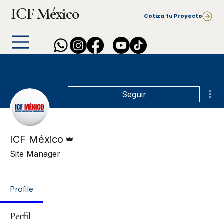
ICF México
Cotiza tu Proyecto
Más
Seguir
Administrador
ICF México
Site Manager
ICF PRO | Certified
+
4
Profile
Perfil