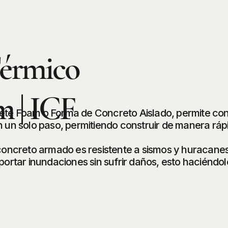
Térmico
m | ICF
rete Foam o Forma de Concreto Aislado, permite co
n un solo paso, permitiendo construir de manera rápi
 concreto armado es resistente a sismos y huracanes
tar inundaciones sin sufrir daños, esto haciéndole