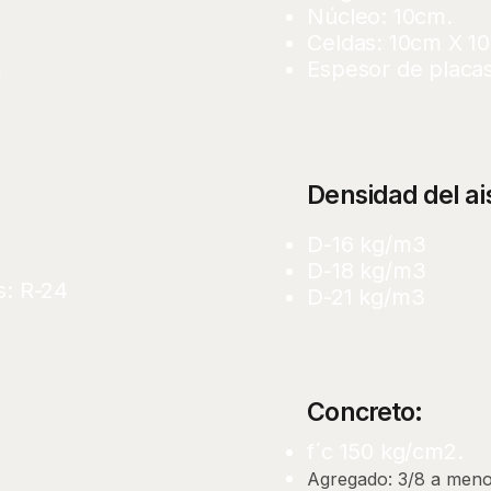
Núcleo: 10cm.
Celdas: 10cm X 1
m
Espesor de placas
Densidad del ai
D-16 kg/m3
D-18 kg/m3
s: R-24
D-21 kg/m3
Concreto:
f´c 150 kg/cm2.
Agregado: 3/8 a meno