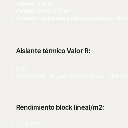
Núcleo: 10cm.
Celdas: 10cm X 10cm.
Espesor de placas aislantes laterales: 5c
Aislante térmico Valor R:
R-27
Contemplando puentes térmicos naturale
Rendimiento block lineal/m2:
3.33 pzs