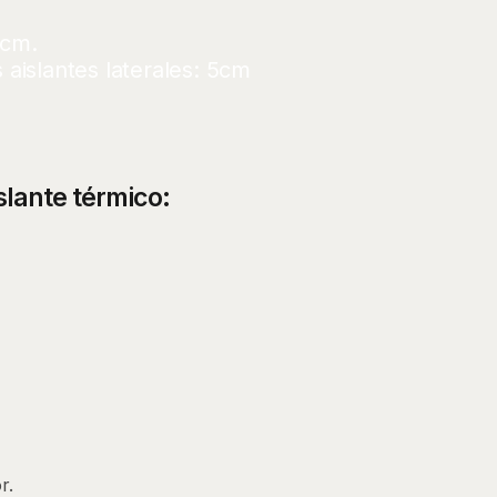
0cm.
 aislantes laterales: 5cm
slante térmico:
r.