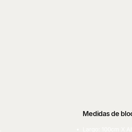
Medidas de blo
.
Largo: 100cm X A