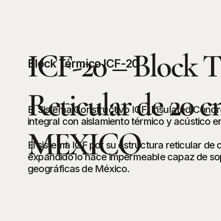
ICF-20 – Block 
Block Térmico ICF-20
Reticular de 20 c
El Sistema Constructivo ICF, Insulated Conc
integral con aislamiento térmico y acústico e
MEXICO
El sistema ICF por su estructura reticular de
expandido lo hace impermeable capaz de sopor
geográficas de México.