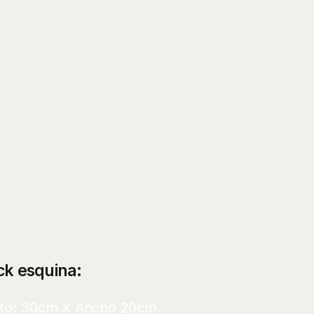
ck esquina:
lto: 30cm X Ancho 20cm.